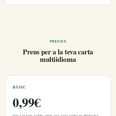
PRECIOS
Preus per a la teva carta
multiidioma
BÀSIC
0,99€
Per a locals petits amb una sola carta multiidioma