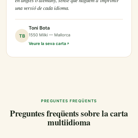
en anglès o alemany, sense que haguem d’imprimir
una versió de cada idioma.
Toni Bota
1550 Milki — Mallorca
TB
Veure la seva carta
PREGUNTES FREQÜENTS
Preguntes freqüents sobre la carta
multiidioma