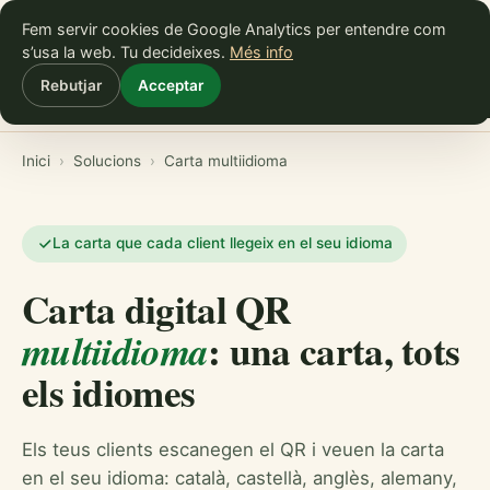
Fem servir cookies de Google Analytics per entendre com
Comença gratis
s’usa la web. Tu decideixes.
Més info
Rebutjar
Acceptar
Inici
Bars
Restaurants
Cafeteries
Mallorca
Mul
Inici
›
Solucions
›
Carta multiidioma
La carta que cada client llegeix en el seu idioma
Carta digital QR
: una carta, tots
multiidioma
els idiomes
Els teus clients escanegen el QR i veuen la carta
en el seu idioma: català, castellà, anglès, alemany,