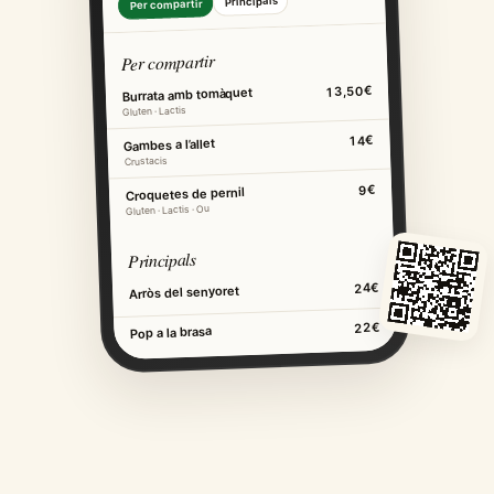
Principals
Per compartir
Per compartir
13,50€
Burrata amb tomàquet
Gluten · Lactis
14€
Gambes a l’allet
Crustacis
9€
Croquetes de pernil
Gluten · Lactis · Ou
Principals
24€
Arròs del senyoret
22€
Pop a la brasa