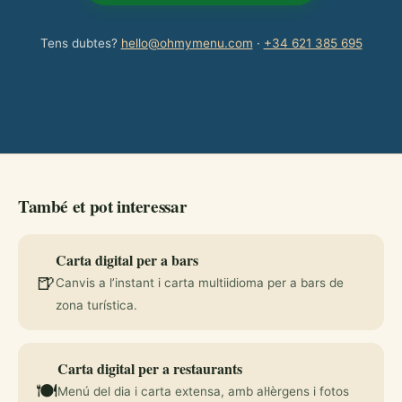
Tens dubtes?
hello@ohmymenu.com
·
+34 621 385 695
També et pot interessar
Carta digital per a bars
🍺
Canvis a l’instant i carta multiidioma per a bars de
zona turística.
Carta digital per a restaurants
🍽️
Menú del dia i carta extensa, amb al·lèrgens i fotos