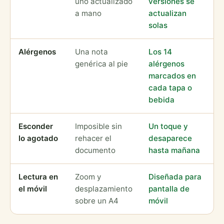
uno actualizado
versiones se
a mano
actualizan
solas
Alérgenos
Una nota
Los 14
genérica al pie
alérgenos
marcados en
cada tapa o
bebida
Esconder
Imposible sin
Un toque y
lo agotado
rehacer el
desaparece
documento
hasta mañana
Lectura en
Zoom y
Diseñada para
el móvil
desplazamiento
pantalla de
sobre un A4
móvil